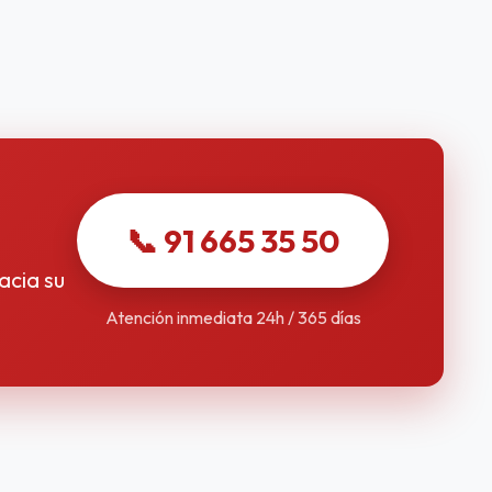
📞 91 665 35 50
acia su
Atención inmediata 24h / 365 días