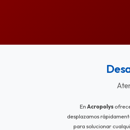
Desa
Ate
En
Acropolys
ofrec
desplazamos rápidamente
para solucionar cualqu