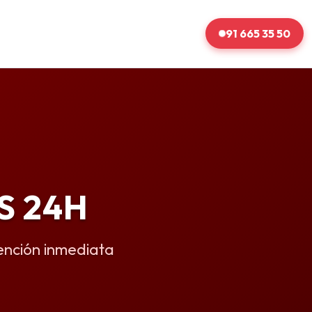
91 665 35 50
S 24H
ención inmediata