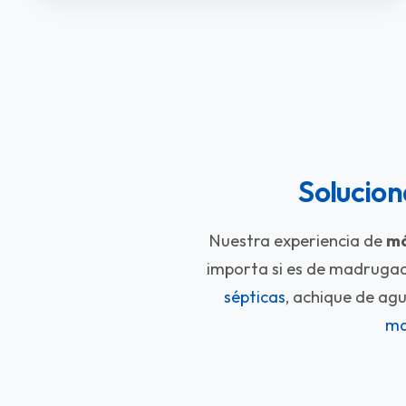
Solucio
Nuestra experiencia de
má
importa si es de madrugad
sépticas
, achique de ag
ma