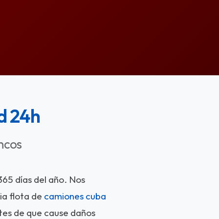
d 24h
ncos
 365 días del año. Nos
a flota de
camiones cuba
ntes de que cause daños