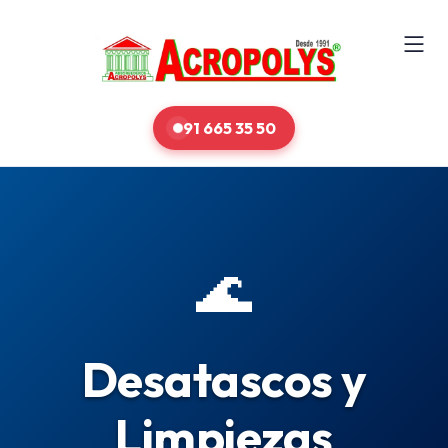
91 665 35 50
🌊
Desatascos y
Limpiezas